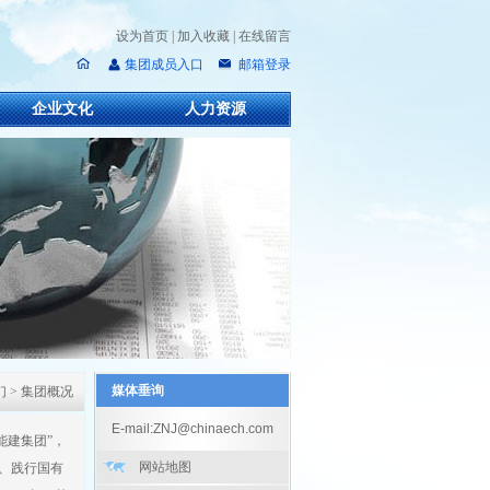
设为首页
|
加入收藏
|
在线留言
集团成员入口
邮箱登录
企业文化
人力资源
媒体垂询
们
>
集团概况
E-mail:ZNJ@chinaech.com
能建集团”，
网站地图
任、践行国有